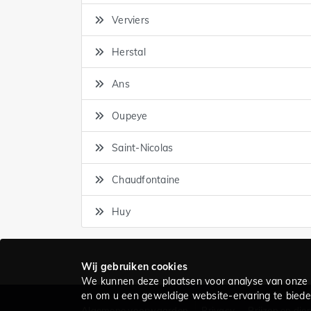
Verviers
Herstal
Ans
Oupeye
Saint-Nicolas
Chaudfontaine
Huy
Wij gebruiken cookies
We kunnen deze plaatsen voor analyse van onze 
en om u een geweldige website-ervaring te bieden
Algemene voorwaarden
Privacy
Prijzen en die