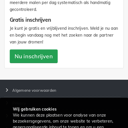
meerdere malen per dag systematisch als handmatig
gecontroleerd.
Gratis inschrijven
Je kunt je gratis en vrijblijvend inschrijven. Meld je nu aan
en begin vandaag nog met het zoeken naar de partner
van jouw dromen!
Nu inschrijven
Algemene voorwaarden
Privacy
Wij gebruiken cookies
We kunnen deze plaatsen voor analyse van onze
Prijzen en diensten
bezoekersgegevens, om onze website te verbeteren,
gepersonaliseerde inhoud te tonen en om u een