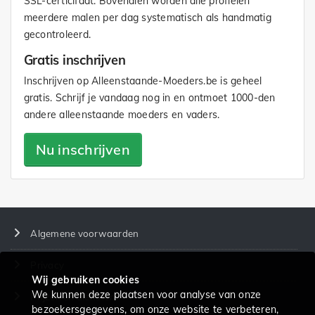
SSL-certicifaat. Bovendien worden alle profielen
meerdere malen per dag systematisch als handmatig
gecontroleerd.
Gratis inschrijven
Inschrijven op Alleenstaande-Moeders.be is geheel
gratis. Schrijf je vandaag nog in en ontmoet 1000-den
andere alleenstaande moeders en vaders.
Nu inschrijven
Algemene voorwaarden
Privacy
Wij gebruiken cookies
We kunnen deze plaatsen voor analyse van onze
Prijzen en diensten
bezoekersgegevens, om onze website te verbeteren,