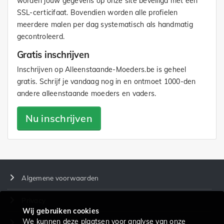
worden jouw gegevens op onze site beveiligd met een
SSL-certicifaat. Bovendien worden alle profielen
meerdere malen per dag systematisch als handmatig
gecontroleerd.
Gratis inschrijven
Inschrijven op Alleenstaande-Moeders.be is geheel
gratis. Schrijf je vandaag nog in en ontmoet 1000-den
andere alleenstaande moeders en vaders.
Nu inschrijven
Algemene voorwaarden
Privacy
Wij gebruiken cookies
We kunnen deze plaatsen voor analyse van onze
Prijzen en diensten