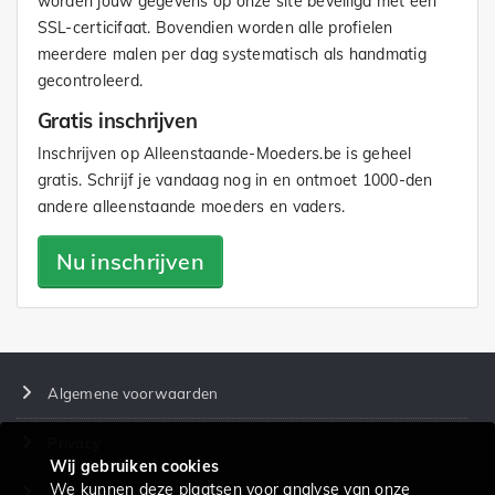
worden jouw gegevens op onze site beveiligd met een
SSL-certicifaat. Bovendien worden alle profielen
meerdere malen per dag systematisch als handmatig
gecontroleerd.
Gratis inschrijven
Inschrijven op Alleenstaande-Moeders.be is geheel
gratis. Schrijf je vandaag nog in en ontmoet 1000-den
andere alleenstaande moeders en vaders.
Nu inschrijven
Algemene voorwaarden
Privacy
Wij gebruiken cookies
We kunnen deze plaatsen voor analyse van onze
Prijzen en diensten