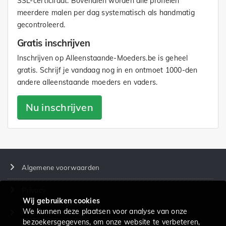
SSL-certicifaat. Bovendien worden alle profielen
meerdere malen per dag systematisch als handmatig
gecontroleerd.
Gratis inschrijven
Inschrijven op Alleenstaande-Moeders.be is geheel
gratis. Schrijf je vandaag nog in en ontmoet 1000-den
andere alleenstaande moeders en vaders.
Nu inschrijven
Algemene voorwaarden
Privacy
Wij gebruiken cookies
We kunnen deze plaatsen voor analyse van onze
Prijzen en diensten
bezoekersgegevens, om onze website te verbeteren,