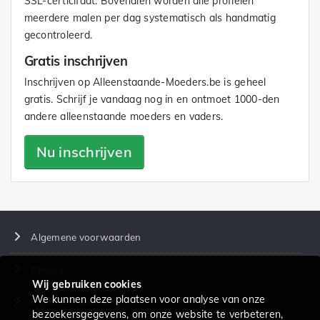
SSL-certicifaat. Bovendien worden alle profielen
meerdere malen per dag systematisch als handmatig
gecontroleerd.
Gratis inschrijven
Inschrijven op Alleenstaande-Moeders.be is geheel
gratis. Schrijf je vandaag nog in en ontmoet 1000-den
andere alleenstaande moeders en vaders.
Nu inschrijven
Algemene voorwaarden
Privacy
Wij gebruiken cookies
We kunnen deze plaatsen voor analyse van onze
Prijzen en diensten
bezoekersgegevens, om onze website te verbeteren,