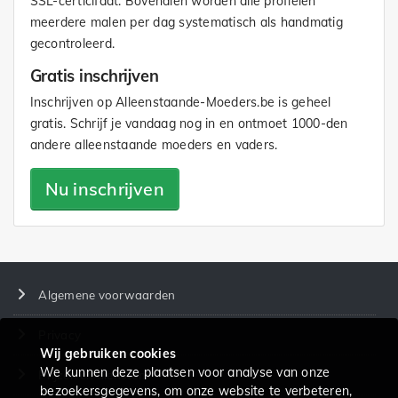
SSL-certicifaat. Bovendien worden alle profielen
meerdere malen per dag systematisch als handmatig
gecontroleerd.
Gratis inschrijven
Inschrijven op Alleenstaande-Moeders.be is geheel
gratis. Schrijf je vandaag nog in en ontmoet 1000-den
andere alleenstaande moeders en vaders.
Nu inschrijven
Algemene voorwaarden
Privacy
Wij gebruiken cookies
We kunnen deze plaatsen voor analyse van onze
Prijzen en diensten
bezoekersgegevens, om onze website te verbeteren,