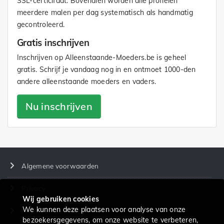
SSL-certicifaat. Bovendien worden alle profielen
meerdere malen per dag systematisch als handmatig
gecontroleerd.
Gratis inschrijven
Inschrijven op Alleenstaande-Moeders.be is geheel
gratis. Schrijf je vandaag nog in en ontmoet 1000-den
andere alleenstaande moeders en vaders.
Nu inschrijven
Algemene voorwaarden
Privacy
Wij gebruiken cookies
We kunnen deze plaatsen voor analyse van onze
Prijzen en diensten
bezoekersgegevens, om onze website te verbeteren,