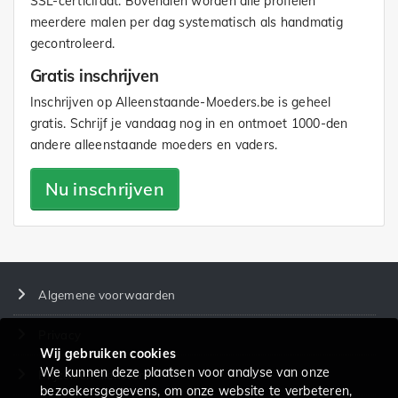
SSL-certicifaat. Bovendien worden alle profielen
meerdere malen per dag systematisch als handmatig
gecontroleerd.
Gratis inschrijven
Inschrijven op Alleenstaande-Moeders.be is geheel
gratis. Schrijf je vandaag nog in en ontmoet 1000-den
andere alleenstaande moeders en vaders.
Nu inschrijven
Algemene voorwaarden
Privacy
Wij gebruiken cookies
We kunnen deze plaatsen voor analyse van onze
Prijzen en diensten
bezoekersgegevens, om onze website te verbeteren,