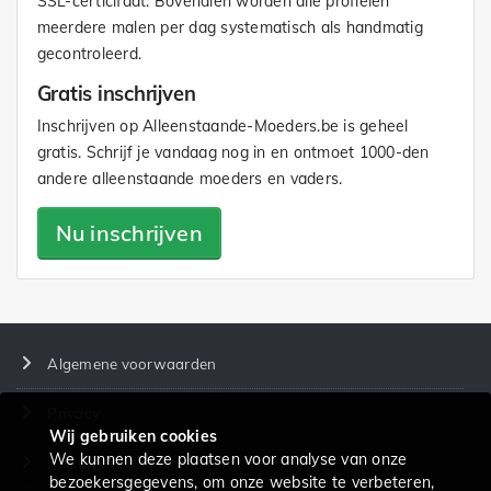
SSL-certicifaat. Bovendien worden alle profielen
meerdere malen per dag systematisch als handmatig
gecontroleerd.
Gratis inschrijven
Inschrijven op Alleenstaande-Moeders.be is geheel
gratis. Schrijf je vandaag nog in en ontmoet 1000-den
andere alleenstaande moeders en vaders.
Nu inschrijven
Algemene voorwaarden
Privacy
Wij gebruiken cookies
We kunnen deze plaatsen voor analyse van onze
Prijzen en diensten
bezoekersgegevens, om onze website te verbeteren,