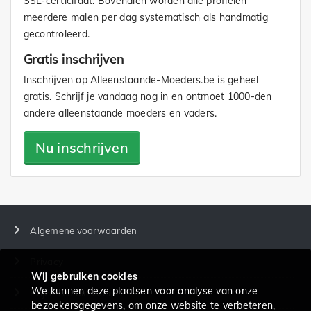
SSL-certicifaat. Bovendien worden alle profielen
meerdere malen per dag systematisch als handmatig
gecontroleerd.
Gratis inschrijven
Inschrijven op Alleenstaande-Moeders.be is geheel
gratis. Schrijf je vandaag nog in en ontmoet 1000-den
andere alleenstaande moeders en vaders.
Nu inschrijven
Algemene voorwaarden
Privacy
Wij gebruiken cookies
We kunnen deze plaatsen voor analyse van onze
Prijzen en diensten
bezoekersgegevens, om onze website te verbeteren,