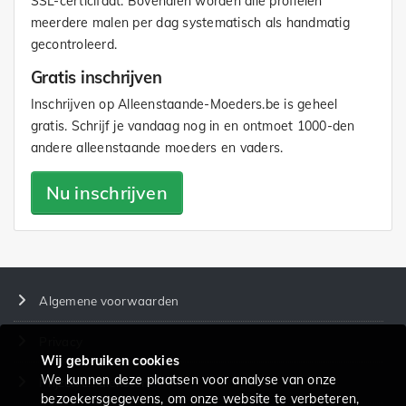
SSL-certicifaat. Bovendien worden alle profielen
meerdere malen per dag systematisch als handmatig
gecontroleerd.
Gratis inschrijven
Inschrijven op Alleenstaande-Moeders.be is geheel
gratis. Schrijf je vandaag nog in en ontmoet 1000-den
andere alleenstaande moeders en vaders.
Nu inschrijven
Algemene voorwaarden
Privacy
Wij gebruiken cookies
We kunnen deze plaatsen voor analyse van onze
Prijzen en diensten
bezoekersgegevens, om onze website te verbeteren,