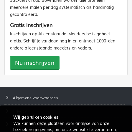
SSL-certicifaat. Bovendien worden alle profielen
meerdere malen per dag systematisch als handmatig
gecontroleerd.
Gratis inschrijven
Inschrijven op Alleenstaande-Moeders.be is geheel
gratis. Schrijf je vandaag nog in en ontmoet 1000-den
andere alleenstaande moeders en vaders.
Nu inschrijven
Algemene voorwaarden
Privacy
Wij gebruiken cookies
We kunnen deze plaatsen voor analyse van onze
Prijzen en diensten
bezoekersgegevens, om onze website te verbeteren,