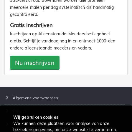
SSL-certicifaat. Bovendien worden alle profielen
meerdere malen per dag systematisch als handmatig
gecontroleerd.
Gratis inschrijven
Inschrijven op Alleenstaande-Moeders.be is geheel
gratis. Schrijf je vandaag nog in en ontmoet 1000-den
andere alleenstaande moeders en vaders.
Nu inschrijven
Algemene voorwaarden
Privacy
Wij gebruiken cookies
We kunnen deze plaatsen voor analyse van onze
Prijzen en diensten
bezoekersgegevens, om onze website te verbeteren,